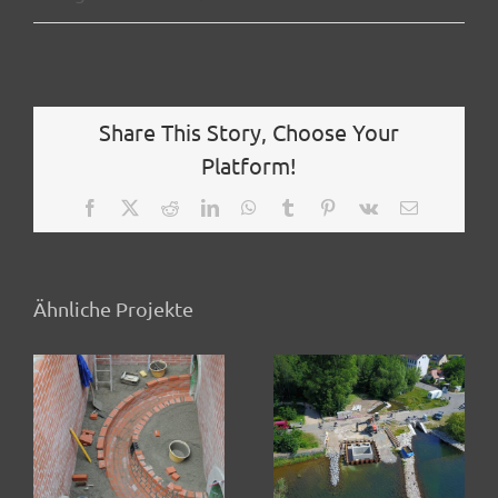
Share This Story, Choose Your
Platform!
Facebook
X
Reddit
LinkedIn
WhatsApp
Tumblr
Pinterest
Vk
E-
Mail
Ähnliche Projekte
r
Pumpstation
uf